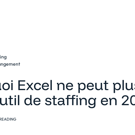
eforme
Solutions
Clients
Ressources
fing
hangement
i Excel ne peut plu
util de staffing en 2
READING