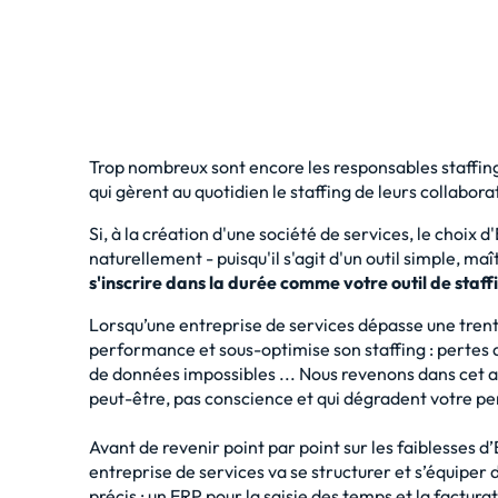
Trop nombreux sont encore les responsables staffing
qui gèrent au quotidien le staffing de leurs collabor
Si, à la création d'une société de services, le choix 
naturellement - puisqu'il s'agit d'un outil simple, ma
s'inscrire dans la durée comme votre
outil de staff
Lorsqu’une entreprise de services dépasse une trentai
performance et sous-optimise son staffing : pertes d
de données impossibles ... Nous revenons dans cet a
peut-être, pas conscience et qui dégradent votre 
Avant de revenir point par point sur les faiblesses d’
entreprise de services va se structurer et s’équiper d
précis : un ERP pour la saisie des temps et la factura