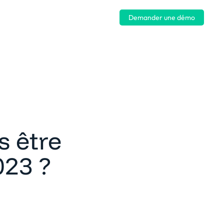
Se connecter
Demander une démo
s être
023 ?