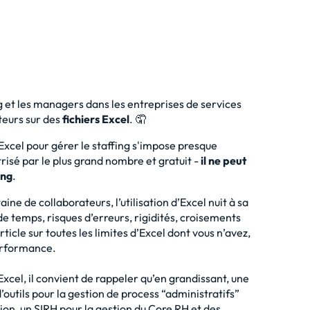
 et les managers dans les entreprises de services
ateurs sur des
fichiers Excel
. 🤦
d'Excel pour gérer le staffing s'impose presque
îtrisé par le plus grand nombre et gratuit -
il ne peut
ing
.
ne de collaborateurs, l’utilisation d’Excel nuit à sa
e temps, risques d’erreurs, rigidités, croisements
rticle sur
toutes les limites d’Excel
dont vous n’avez,
performance.
Excel, il convient de rappeler qu’en grandissant, une
’outils pour la gestion de process “administratifs”
tion, un SIRH pour la gestion du Core RH et des