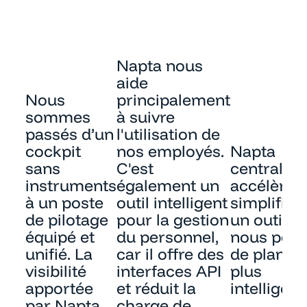
Napta nous
aide
Nous
principalement
sommes
à suivre
passés d’un
l'utilisation de
cockpit
nos employés.
Napta
sans
C'est
centralise
instruments
également un
accélère e
à un poste
outil intelligent
simplifie. 
de pilotage
pour la gestion
un outil qu
équipé et
du personnel,
nous per
unifié. La
car il offre des
de planifi
visibilité
interfaces API
plus
apportée
et réduit la
intellige
par Napta
charge de