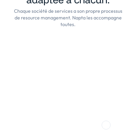
Chaque société de services a son propre processus
de resource management. Napta les accompagne
toutes.
Conseil
Processus d'allocation ultra-efficace,
suivi financier en temps réel, pilotage
opérationnel précis et fiable : un système