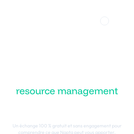
Audit et
Assurance
Campagnes de planification complexes,
conformité à la norme ISQM-1, suivi
financier des missions : une méthode
intelligente et simple pour planifier la
saison à venir.
Transformez votre
resource management
en performance
business
Un échange 100 % gratuit et sans engagement pour
comprendre ce que Napta peut vous apporter.