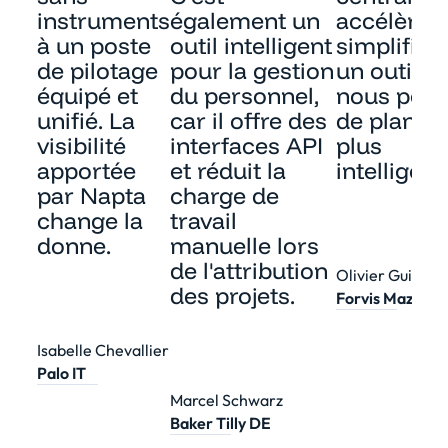
instruments
également un
accélère e
à un poste
outil intelligent
simplifie. 
de pilotage
pour la gestion
un outil qu
équipé et
du personnel,
nous per
unifié. La
car il offre des
de planifi
visibilité
interfaces API
plus
apportée
et réduit la
intellige
par Napta
charge de
change la
travail
donne.
manuelle lors
de l'attribution
Olivier Guilbert
des projets.
Forvis Mazars 
Isabelle Chevallier
Palo IT
Marcel Schwarz
Baker Tilly DE