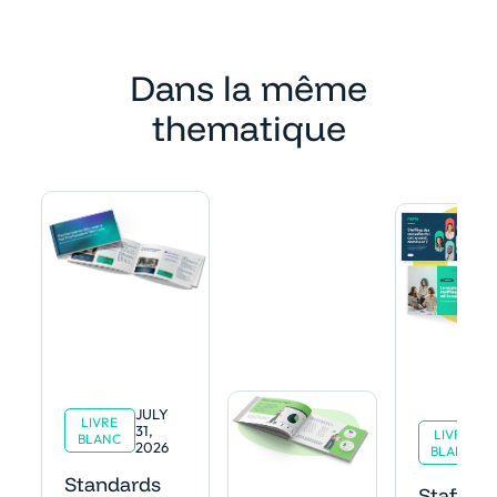
Dans la même
thematique
JULY
LIVRE
J
31,
LIVRE
BLANC
11
2026
BLANC
2
Standards
Staffing