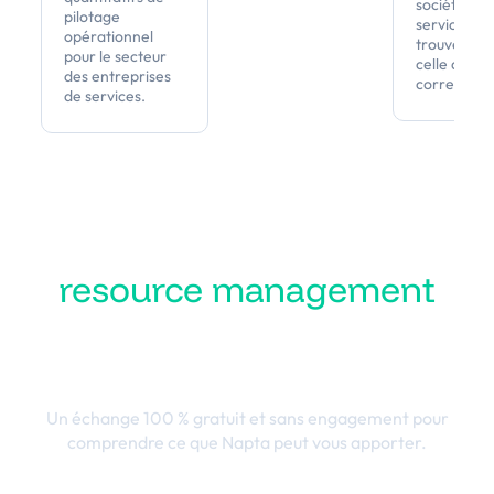
sociétés de
pilotage
services et
opérationnel
trouvez enf
pour le secteur
celle qui vo
des entreprises
correspond
de services.
Transformez votre
resource management
en performance
business
Un échange 100 % gratuit et sans engagement pour
comprendre ce que Napta peut vous apporter.