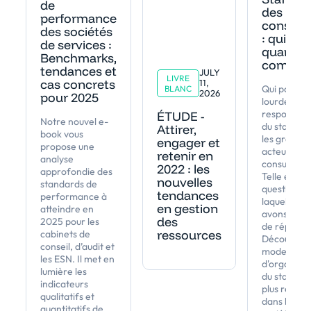
de
des
performance
consult
des sociétés
: qui,
de services :
quand,
Benchmarks,
commen
tendances et
JULY
LIVRE
cas concrets
11,
Qui porte l
BLANC
2026
pour 2025
lourde
responsabil
ÉTUDE -
Notre nouvel e-
du staffing
Attirer,
book vous
les grands
engager et
propose une
acteurs du
retenir en
analyse
consulting 
2022 : les
approfondie des
Telle est la
nouvelles
standards de
question à
tendances
performance à
laquelle no
en gestion
atteindre en
avons déci
des
2025 pour les
de répondr
ressources
cabinets de
Découvrez 
conseil, d’audit et
modes
les ESN. Il met en
d'organisat
lumière les
du staffing 
indicateurs
plus rencon
qualitatifs et
dans les
quantitatifs de