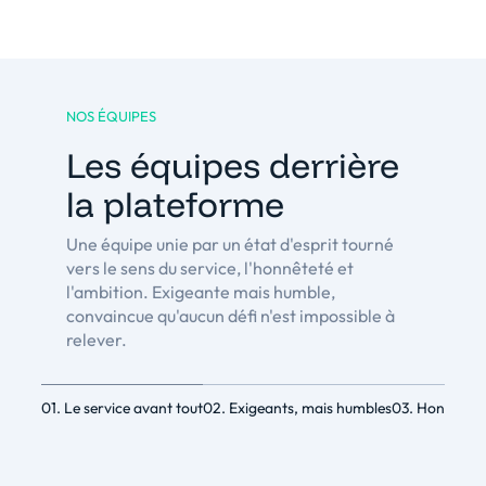
NOS ÉQUIPES
Les équipes derrière
la plateforme
Une équipe unie par un état d'esprit tourné
vers le sens du service, l'honnêteté et
l'ambition. Exigeante mais humble,
convaincue qu'aucun défi n'est impossible à
relever.
01. Le service avant tout
02. Exigeants, mais humbles
03. Honnêtes 