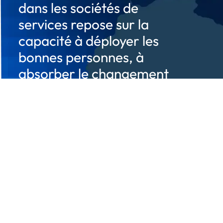
dans les sociétés de
services repose sur la
capacité à déployer les
bonnes personnes, à
absorber le changement
sans perte de marge, et à
développer les
compétences dont
l'entreprise aura besoin à
l'avenir. »
Arnaud Cammas,
directeur général et
cofondateur