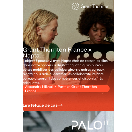
Grant Thornton France x
Napta
L’objectif poursuivi avec Napta était de casser les silos
dans notre processus de staffing, afin qu’un bureau
puisse mobiliser des collaborateurs d’autres bureaux.
Napta nous aide à identifier les collaborateurs hors
bureau disposant des compétences et disponibilités
adéquates.
Alexandre Mikhail · Partner, Grant Thornton
France
Lire l'étude de cas