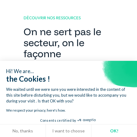
DÉCOUVRIR NOS RESSOURCES
On ne sert pas le
secteur, on le
façonne
Benchmarks sectoriels, guides pratiques,
Hi! We are...
rapports exclusifs :
the Cookies !
les ressources Napta pour décider avec
les bons chiffres.
We waited until we were sure you were interested in the content of
this site before disturbing you, but we would like to accompany you
during your visit . Is that OK with you?
Accéder à nos ressources
We respect your privacy, here's how.
Consents certified by
Cookies
No, thanks
I want to choose
OK!