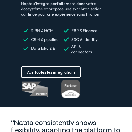
Napta s’intègre parfaitement dans votre
écosystème et propose une synchronisation
continue pour une expérience sans friction.
SIRH & HCM
ERP & Finance
CRM & pipeline
SSO & Identity
API &
Data lake & BI
connectors
Voir toutes les intégrations
“Napta consistently shows
flexibility, adapting the platform to