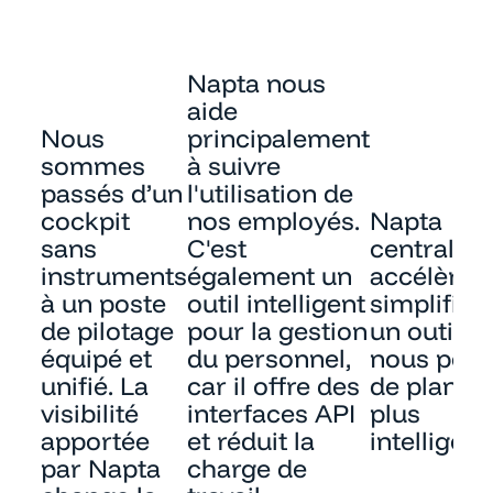
Napta nous
aide
Nous
principalement
sommes
à suivre
passés d’un
l'utilisation de
cockpit
nos employés.
Napta
sans
C'est
centralise
instruments
également un
accélère e
à un poste
outil intelligent
simplifie. 
de pilotage
pour la gestion
un outil qu
équipé et
du personnel,
nous per
unifié. La
car il offre des
de planifi
visibilité
interfaces API
plus
apportée
et réduit la
intellige
par Napta
charge de