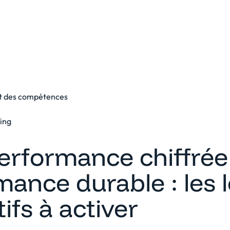
eforme
Solutions
Clients
Ressources
 des compétences
fing
erformance chiffrée 
ance durable : les l
tifs à activer