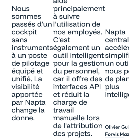
aide
Nous
principalement
sommes
à suivre
passés d’un
l'utilisation de
cockpit
nos employés.
Napta
sans
C'est
centralise
instruments
également un
accélère e
à un poste
outil intelligent
simplifie. 
de pilotage
pour la gestion
un outil qu
équipé et
du personnel,
nous per
unifié. La
car il offre des
de planifi
visibilité
interfaces API
plus
apportée
et réduit la
intellige
par Napta
charge de
change la
travail
donne.
manuelle lors
de l'attribution
Olivier Guilbert
des projets.
Forvis Mazars 