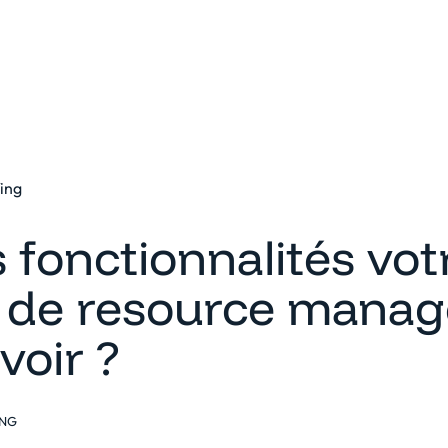
eforme
Solutions
Clients
Ressources
fing
 fonctionnalités vot
el de resource mana
avoir ?
ING