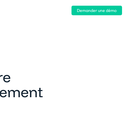
Se connecter
Demander une démo
re
gement