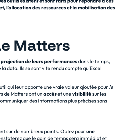
es outils existent et sont faits pour répondre à ces
, l’allocation des ressources et la mobilisation des
de Matters
a
projection
de leurs performances
dans le temps,
 la data. Ils se sont vite rendu compte qu’
Excel
.
outil qui leur apporte une vraie valeur ajoutée pour
le
rs de Matters ont un
accès
et une
visibilité
sur les
 communiquer des informations plus précises sans
ant
sur de nombreux points. Optez pour
une
onstaterez que le gain de temps sera immédiat et