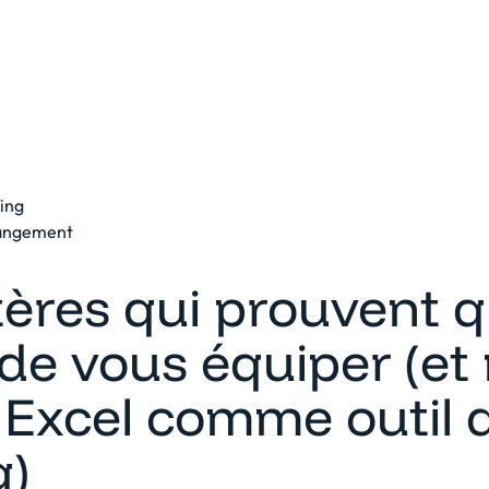
eforme
Solutions
Clients
Ressources
fing
hangement
tères qui prouvent qu
de vous équiper (et 
r Excel comme outil 
g)