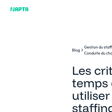
Pourquoi Napta
Plat
Gestion du staf
Blog
Conduite du c
Les cri
temps 
utilise
staffin