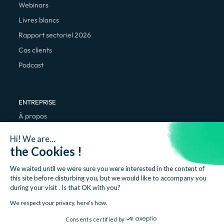
Webinars
Livres blancs
Rapport sectoriel 2026
Cas clients
Podcast
ENTREPRISE
À propos
Nous rejoindre
Hi! We are...
Contact
the Cookies !
We waited until we were sure you were interested in the content of
this site before disturbing you, but we would like to accompany you
during your visit . Is that OK with you?
We respect your privacy, here's how.
Mentions légales
Politique de confidentialité
Consents certified by
© 2026 Napta. Tous droits réservés.
Developpé par Skapta