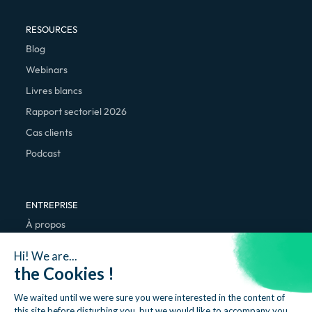
RESOURCES
Blog
Webinars
Livres blancs
Rapport sectoriel 2026
Cas clients
Podcast
ENTREPRISE
À propos
Nous rejoindre
Hi! We are...
Contact
the Cookies !
We waited until we were sure you were interested in the content of
this site before disturbing you, but we would like to accompany you