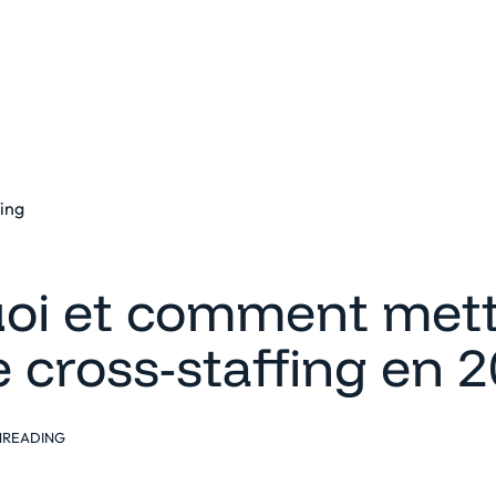
eforme
Solutions
Clients
Ressources
fing
oi et comment mett
e cross-staffing en 
N
READING