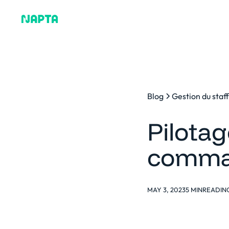
Pourquoi Napta
Plat
Blog
Gestion du staf
Pilotag
comma
MAY 3, 2023
5 MIN
READIN