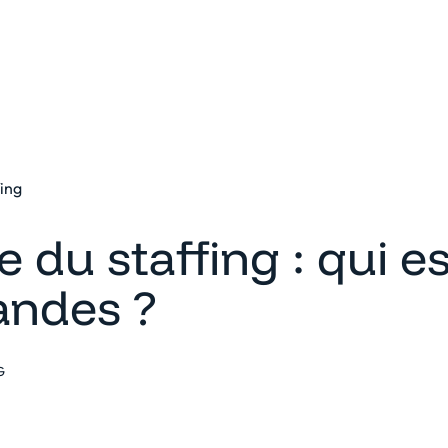
eforme
Solutions
Clients
Ressources
fing
e du staffing : qui e
ndes ?
G