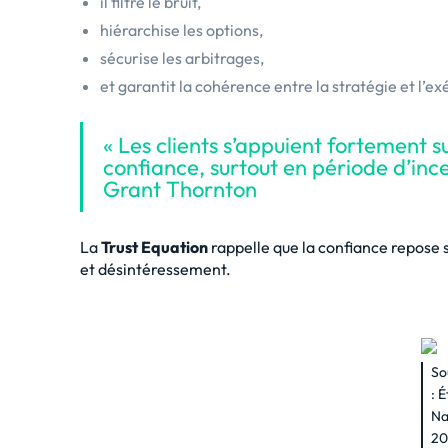
il filtre le bruit,
hiérarchise les options,
sécurise les arbitrages,
et garantit la cohérence entre la stratégie et l’ex
« Les clients s’appuient fortement su
confiance, surtout en période d’ince
Grant Thornton
La
Trust Equation
rappelle que la confiance repose su
et désintéressement.
So
:
É
Na
20