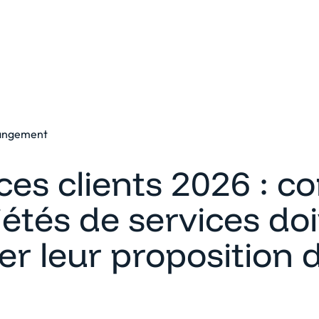
eforme
Solutions
Clients
Ressources
hangement
ces clients 2026 : 
iétés de services do
er leur proposition 