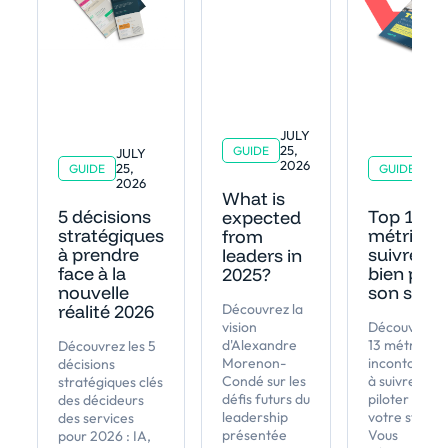
JULY
25,
GUIDE
JULY
JUL
2026
25,
25,
GUIDE
GUIDE
2026
202
What is
5 décisions
Top 13 d
expected
stratégiques
métrique
from
à prendre
suivre po
leaders in
face à la
bien pilot
2025?
nouvelle
son staff
réalité 2026
Découvrez la
vision
Découvrez le
d'Alexandre
13 métriques
Découvrez les 5
Morenon-
incontourna
décisions
Condé sur les
à suivre pour
stratégiques clés
défis futurs du
piloter au mi
des décideurs
leadership
votre staffin
des services
présentée
Vous
pour 2026 : IA,