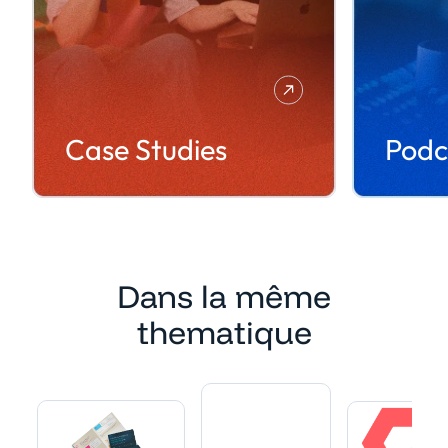
Case Studies
Podc
Dans la même
thematique