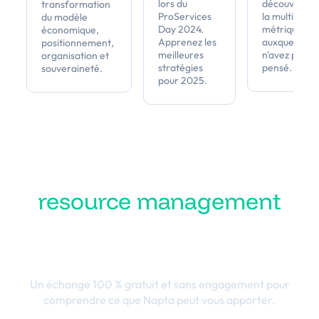
lors du
découvrirez i
transformation
ProServices
la multitude 
du modèle
Day 2024.
métriques
économique,
Apprenez les
auxquelles v
positionnement,
meilleures
n'avez pas
organisation et
stratégies
pensé.
souveraineté.
pour 2025.
Transformez votre
resource management
en performance
business
Un échange 100 % gratuit et sans engagement pour
comprendre ce que Napta peut vous apporter.