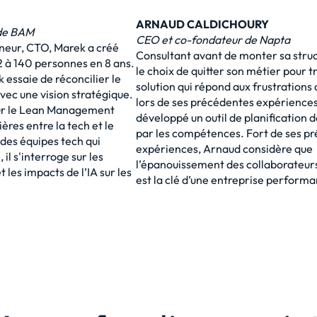
ARNAUD CALDICHOURY
de BAM
CEO et co-fondateur de Napta
neur, CTO, Marek a créé
Consultant avant de monter sa structu
2 à 140 personnes en 8 ans.
le choix de quitter son métier pour 
 essaie de réconcilier le
solution qui répond aux frustrations
avec une vision stratégique.
lors de ses précédentes expériences.
 sur le Lean Management
développé un outil de planification 
ières entre la tech et le
par les compétences. Fort de ses p
es équipes tech qui
expériences, Arnaud considère que
il s'interroge sur les
l’épanouissement des collaborateurs
 les impacts de l’IA sur les
est la clé d’une entreprise performa