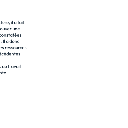
re, il a fait
trouver une
 constatées
 Il a donc
des ressources
récédentes
 au travail
nte.