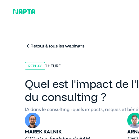
Pourquoi Napta
Plat
Retout à tous les webinars
1 HEURE
REPLAY
Quel est l'impact de l
du consulting ?
IA dans le consulting : quels impacts, risques et béné
MAREK KALNIK
ARN
CTO et co-fondateur de BAM
CEO 