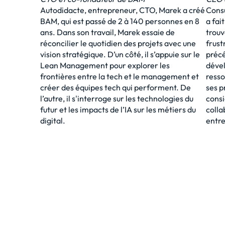
Autodidacte, entrepreneur, CTO, Marek a créé
Consu
BAM, qui est passé de 2 à 140 personnes en 8
a fai
ans. Dans son travail, Marek essaie de
trouv
réconcilier le quotidien des projets avec une
frust
vision stratégique. D’un côté, il s’appuie sur le
précé
Lean Management pour explorer les
dével
frontières entre la tech et le management et
resso
créer des équipes tech qui performent. De
ses 
l’autre, il s'interroge sur les technologies du
consi
futur et les impacts de l’IA sur les métiers du
colla
digital.
entr