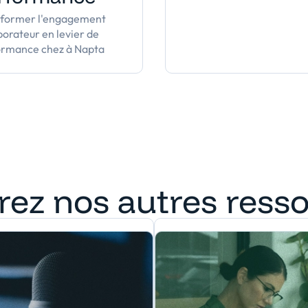
sformer l'engagement
borateur en levier de
ormance chez à Napta
rez nos autres ress