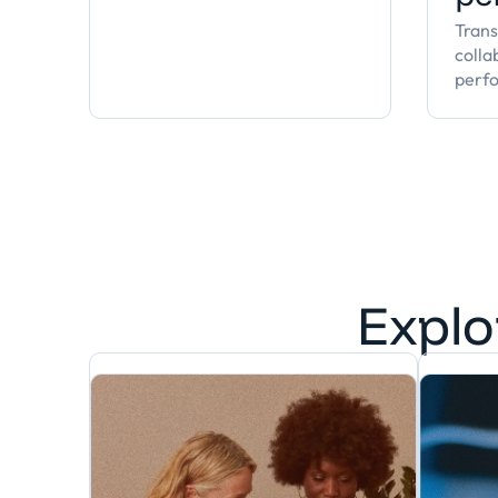
Tran
colla
perf
Explo