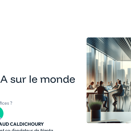
eforme
Solutions
Clients
Ressources
'IA sur le monde
fices ?
AUD CALDICHOURY
et co-fondateur de Napta