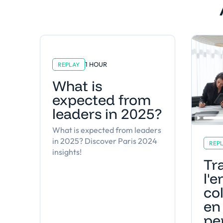
1 HOUR
REPLAY
What is
expected from
leaders in 2025?
What is expected from leaders
in 2025? Discover Paris 2024
REP
insights!
Tr
l'
co
en 
pe