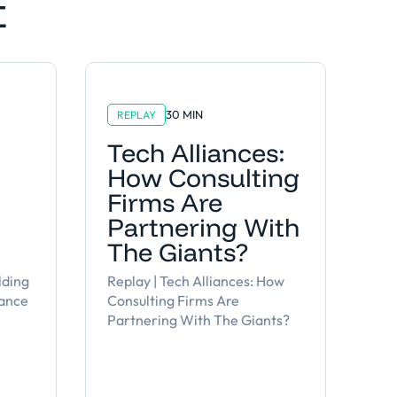
t
30 MIN
REPLAY
Tech Alliances:
How Consulting
t
Firms Are
Partnering With
The Giants?
lding
Replay | Tech Alliances: How
iance
Consulting Firms Are
Partnering With The Giants?