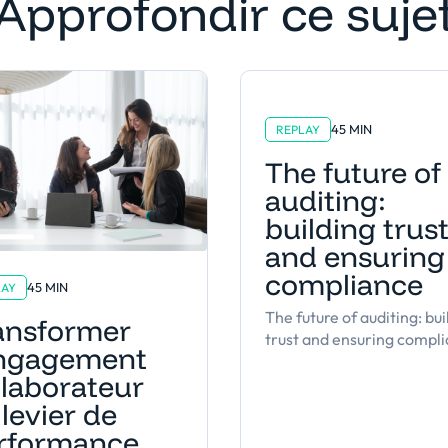
Approfondir ce suje
45 MIN
REPLAY
The future of
auditing:
building trus
and ensuring
compliance
45 MIN
LAY
The future of auditing: bui
ansformer
trust and ensuring compl
engagement
llaborateur
levier de
rformance