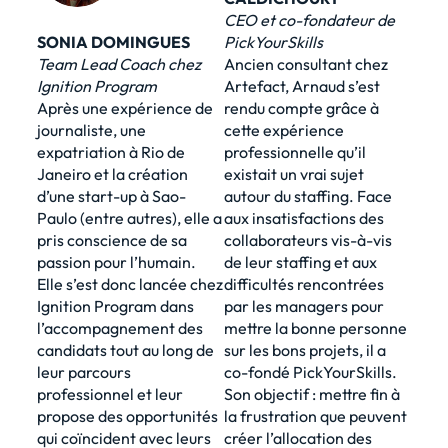
CEO et co-fondateur de
SONIA DOMINGUES
PickYourSkills
Team Lead Coach chez
Ancien consultant chez
Ignition Program
Artefact, Arnaud s’est
Après une expérience de
rendu compte grâce à
journaliste, une
cette expérience
expatriation à Rio de
professionnelle qu’il
Janeiro et la création
existait un vrai sujet
d’une start-up à Sao-
autour du staffing. Face
Paulo (entre autres), elle a
aux insatisfactions des
pris conscience de sa
collaborateurs vis-à-vis
passion pour l’humain.
de leur staffing et aux
Elle s’est donc lancée chez
difficultés rencontrées
Ignition Program dans
par les managers pour
l’accompagnement des
mettre la bonne personne
candidats tout au long de
sur les bons projets, il a
leur parcours
co-fondé PickYourSkills.
professionnel et leur
Son objectif : mettre fin à
propose des opportunités
la frustration que peuvent
qui coïncident avec leurs
créer l’allocation des