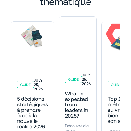
thematique
JULY
25,
GUIDE
JULY
JUL
2026
25,
25,
GUIDE
GUIDE
2026
202
What is
5 décisions
Top 13 d
expected
stratégiques
métrique
from
à prendre
suivre po
leaders in
face à la
bien pilot
2025?
nouvelle
son staff
réalité 2026
Découvrez la