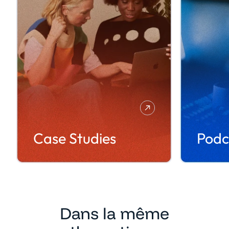
Case Studies
Podc
Dans la même