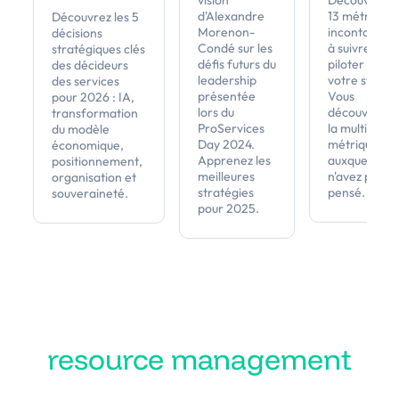
vision
Découvrez le
d'Alexandre
13 métriques
Découvrez les 5
Morenon-
incontourna
décisions
Condé sur les
à suivre pour
stratégiques clés
défis futurs du
piloter au mi
des décideurs
leadership
votre staffin
des services
présentée
Vous
pour 2026 : IA,
lors du
découvrirez i
transformation
ProServices
la multitude 
du modèle
Day 2024.
métriques
économique,
Apprenez les
auxquelles v
positionnement,
meilleures
n'avez pas
organisation et
stratégies
pensé.
souveraineté.
pour 2025.
Transformez votre
resource management
en performance