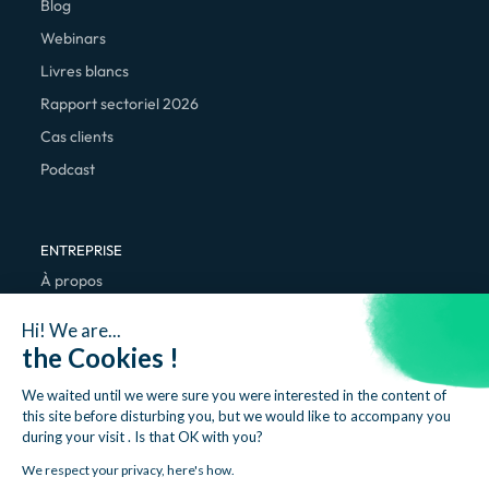
Blog
Webinars
Livres blancs
Rapport sectoriel 2026
Cas clients
Podcast
ENTREPRISE
À propos
Nous rejoindre
Hi! We are...
Contact
the Cookies !
We waited until we were sure you were interested in the content of
this site before disturbing you, but we would like to accompany you
during your visit . Is that OK with you?
We respect your privacy, here's how.
Mentions légales
Politique de confidentialité